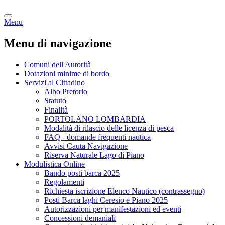
Menu
Menu di navigazione
Comuni dell'Autorità
Dotazioni minime di bordo
Servizi al Cittadino
Albo Pretorio
Statuto
Finalità
PORTOLANO LOMBARDIA
Modalità di rilascio delle licenza di pesca
FAQ - domande frequenti nautica
Avvisi Cauta Navigazione
Riserva Naturale Lago di Piano
Modulistica Online
Bando posti barca 2025
Regolamenti
Richiesta iscrizione Elenco Nautico (contrassegno)
Posti Barca laghi Ceresio e Piano 2025
Autorizzazioni per manifestazioni ed eventi
Concessioni demaniali