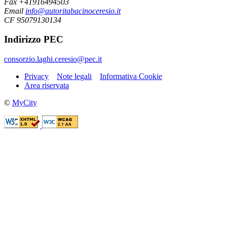
Fax +41916494503
Email
info@autoritabacinoceresio.it
CF 95079130134
Indirizzo PEC
consorzio.laghi.ceresio@pec.it
Privacy
Note legali
Informativa Cookie
Area riservata
©
MyCity