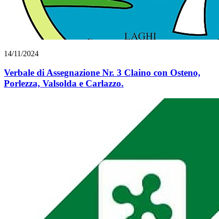
14/11/2024
Verbale di Assegnazione Nr. 3 Claino con Osteno,
Porlezza, Valsolda e Carlazzo.