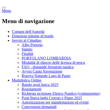
Menu
Menu di navigazione
Comuni dell'Autorità
Dotazioni minime di bordo
Servizi al Cittadino
Albo Pretorio
Statuto
Finalità
PORTOLANO LOMBARDIA
Modalità di rilascio delle licenza di pesca
FAQ - domande frequenti nautica
Avvisi Cauta Navigazione
Riserva Naturale Lago di Piano
Modulistica Online
Bando posti barca 2025
Regolamenti
Richiesta iscrizione Elenco Nautico (contrassegno)
Posti Barca laghi Ceresio e Piano 2025
Autorizzazioni per manifestazioni ed eventi
Concessioni demaniali