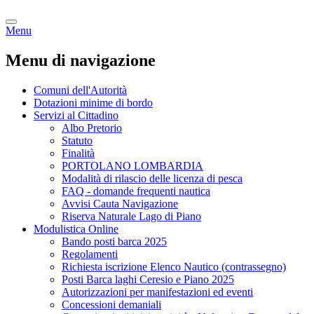
Menu
Menu di navigazione
Comuni dell'Autorità
Dotazioni minime di bordo
Servizi al Cittadino
Albo Pretorio
Statuto
Finalità
PORTOLANO LOMBARDIA
Modalità di rilascio delle licenza di pesca
FAQ - domande frequenti nautica
Avvisi Cauta Navigazione
Riserva Naturale Lago di Piano
Modulistica Online
Bando posti barca 2025
Regolamenti
Richiesta iscrizione Elenco Nautico (contrassegno)
Posti Barca laghi Ceresio e Piano 2025
Autorizzazioni per manifestazioni ed eventi
Concessioni demaniali