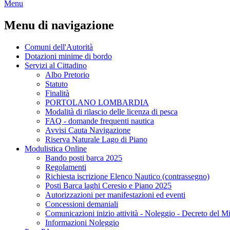
Menu
Menu di navigazione
Comuni dell'Autorità
Dotazioni minime di bordo
Servizi al Cittadino
Albo Pretorio
Statuto
Finalità
PORTOLANO LOMBARDIA
Modalità di rilascio delle licenza di pesca
FAQ - domande frequenti nautica
Avvisi Cauta Navigazione
Riserva Naturale Lago di Piano
Modulistica Online
Bando posti barca 2025
Regolamenti
Richiesta iscrizione Elenco Nautico (contrassegno)
Posti Barca laghi Ceresio e Piano 2025
Autorizzazioni per manifestazioni ed eventi
Concessioni demaniali
Comunicazioni inizio attività - Noleggio - Decreto del Mi
Informazioni Noleggio